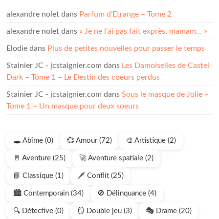
alexandre nolet
dans
Parfum d’Etrange – Tome 2
alexandre nolet
dans
« Je ne l’ai pas fait exprès, mamam… »
Elodie
dans
Plus de petites nouvelles pour passer le temps
Stainier JC - jcstaignier.com
dans
Les Damoiselles de Castel
Dark – Tome 1 – Le Destin des coeurs perdus
Stainier JC - jcstaignier.com
dans
Sous le masque de Jolie –
Tome 1 – Un masque pour deux soeurs
🕳️ Abîme (0)
💞 Amour (72)
🎨 Artistique (2)
🚪 Aventure (25)
🚀 Aventure spatiale (2)
📘 Classique (1)
🗡️ Conflit (25)
🏙️ Contemporain (34)
🚫 Délinquance (4)
🔍 Détective (0)
🪞 Double jeu (3)
🎭 Drame (20)