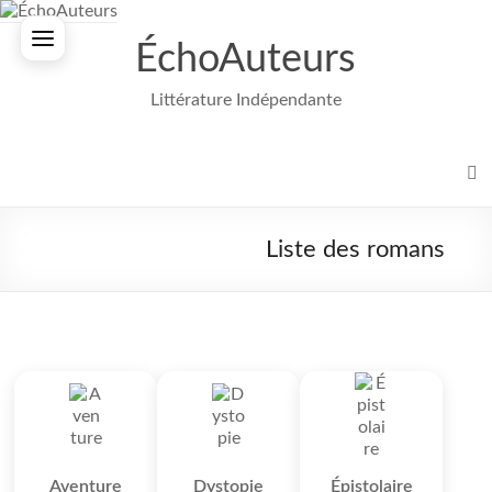
Aller
au
ÉchoAuteurs
contenu
Littérature Indépendante
Liste des romans
Aventure
Dystopie
Épistolaire