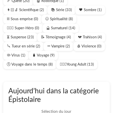
🏹 Quête (20)
🤖 Robotique (1)
👩🏻‍🔬 Scientifique (2)
📚 Série (33)
🖤 Sombre (1)
⛓️ Sous emprise (0)
🌝 Spiritualité (8)
🦸🏻‍♂️ Super-Héro (0)
🔮 Surnaturel (14)
⏳ Suspense (23)
📝 Témoignage (4)
💔 Trahison (4)
🔪 Tueur en série (2)
⚰️ Vampire (2)
🩸 Violence (0)
🦠 Virus (1)
🧳 Voyage (9)
🕔 Voyage dans le temps (8)
🧍🏻‍♂️Young Adult (13)
Aujourd’hui dans la catégorie
Épistolaire
Sélection du jour