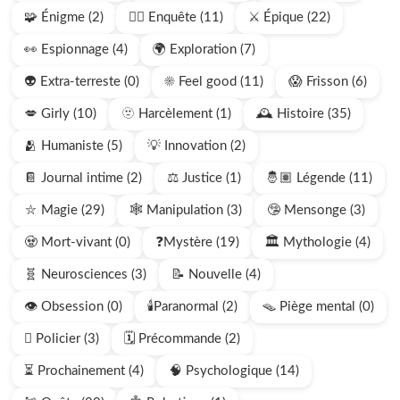
🧩 Énigme (2)
🕵🏻 Enquête (11)
⚔️ Épique (22)
👀 Espionnage (4)
🌍 Exploration (7)
👽 Extra-terreste (0)
☀️ Feel good (11)
😱 Frisson (6)
💋 Girly (10)
🫥 Harcèlement (1)
🕰️ Histoire (35)
🫂 Humaniste (5)
💡 Innovation (2)
📔 Journal intime (2)
⚖️ Justice (1)
🤴🏽 Légende (11)
⛥ Magie (29)
🕸️ Manipulation (3)
🤥 Mensonge (3)
🧟 Mort-vivant (0)
❓Mystère (19)
🏛️ Mythologie (4)
🧬 Neurosciences (3)
📝 Nouvelle (4)
👁️ Obsession (0)
🕯️Paranormal (2)
🪤 Piège mental (0)
🫆 Policier (3)
🗓️ Précommande (2)
⏳ Prochainement (4)
🧠 Psychologique (14)