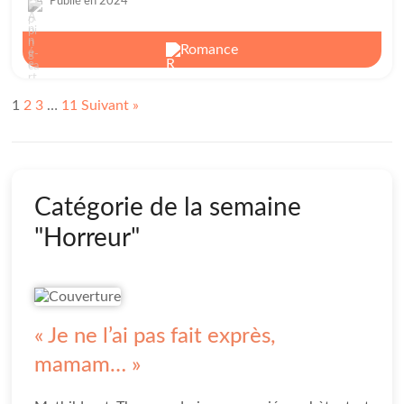
Publié en 2024
Romance
1
2
3
…
11
Suivant »
Catégorie de la semaine
"Horreur"
« Je ne l’ai pas fait exprès,
mamam… »