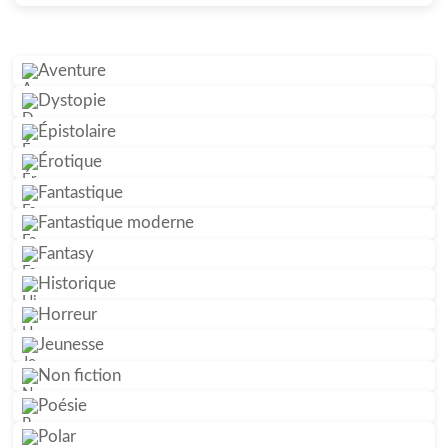
Aventure
Dystopie
Épistolaire
Érotique
Fantastique
Fantastique moderne
Fantasy
Historique
Horreur
Jeunesse
Non fiction
Poésie
Polar