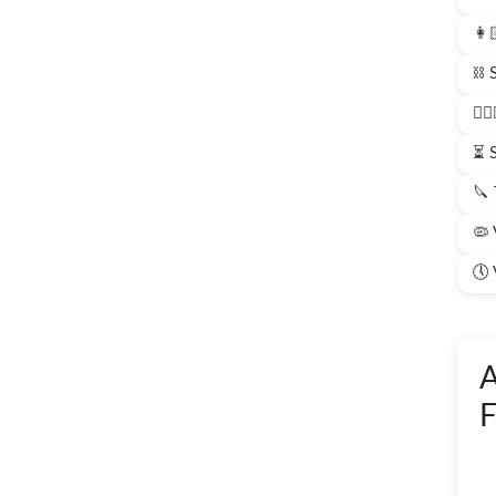
👩
⛓️ 
🦸
⏳ 
🔪 
🦠 
🕔 
A
F