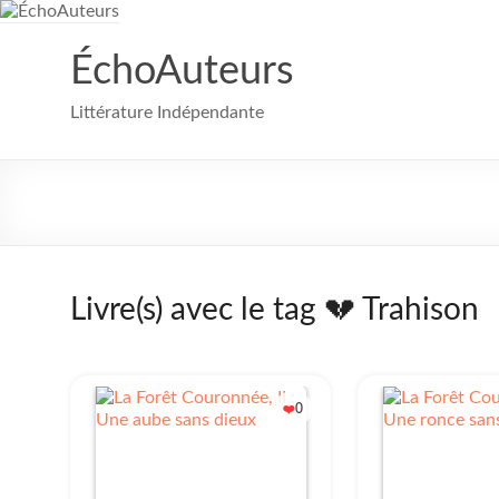
Aller
au
contenu
ÉchoAuteurs
Littérature Indépendante
Livre(s) avec le tag 💔 Trahison
0
❤️