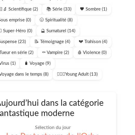
‍🔬 Scientifique (2)
📚 Série (33)
🖤 Sombre (1)
Sous emprise (0)
🌝 Spiritualité (8)
‍♂️ Super-Héro (0)
🔮 Surnaturel (14)
Suspense (23)
📝 Témoignage (4)
💔 Trahison (4)
Tueur en série (2)
⚰️ Vampire (2)
🩸 Violence (0)
Virus (1)
🧳 Voyage (9)
Voyage dans le temps (8)
🧍🏻‍♂️Young Adult (13)
ujourd’hui dans la catégorie
antastique moderne
Sélection du jour