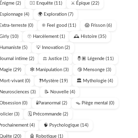
Énigme (2)
🕵🏻 Enquête (11)
⚔️ Épique (22)
Espionnage (4)
🌍 Exploration (7)
Extra-terreste (0)
☀️ Feel good (11)
😱 Frisson (6)
Girly (10)
🫥 Harcèlement (1)
🕰️ Histoire (35)
Humaniste (5)
💡 Innovation (2)
Journal intime (2)
⚖️ Justice (1)
🤴🏽 Légende (11)
Magie (29)
🕸️ Manipulation (3)
🤥 Mensonge (3)
Mort-vivant (0)
❓Mystère (19)
🏛️ Mythologie (4)
Neurosciences (3)
📝 Nouvelle (4)
 Obsession (0)
🕯️Paranormal (2)
🪤 Piège mental (0)
Policier (3)
🗓️ Précommande (2)
Prochainement (4)
🧠 Psychologique (14)
Quête (20)
🤖 Robotique (1)