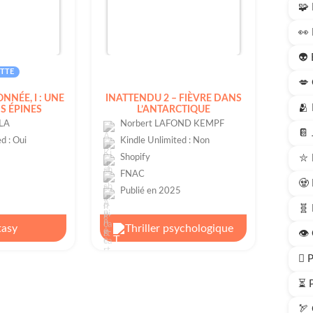
🧩 
👀 
👽 
TTE
💋 
NNÉE, I : UNE
INATTENDU 2 – FIÈVRE DANS
🫂 
S ÉPINES
L’ANTARCTIQUE
LA
Norbert LAFOND KEMPF
📔 
d : Oui
Kindle Unlimited : Non
o
Shopify
⛥ 
FNAC
🧟 
6
Publié en 2025
🧬 
tasy
Thriller psychologique
👁️
🫆 
⏳ 
🏹 