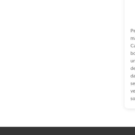
P
m
C
b
u
de
da
se
ve
so