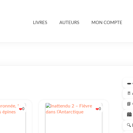
LIVRES
AUTEURS
MON COMPTE
🕳️
🚪 
📘 
0
0
❤️
❤️
🏙️
🔍 