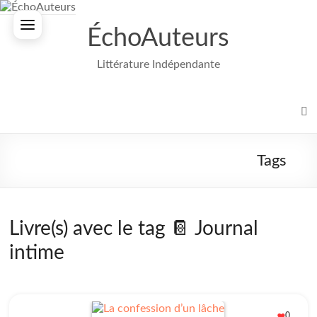
Aller
au
ÉchoAuteurs
contenu
Littérature Indépendante
Tags
Livre(s) avec le tag 📔 Journal
intime
0
❤️