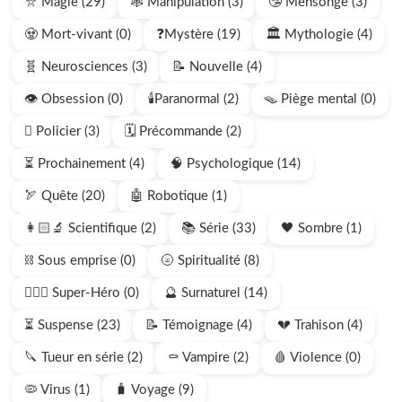
⛥ Magie (29)
🕸️ Manipulation (3)
🤥 Mensonge (3)
🧟 Mort-vivant (0)
❓Mystère (19)
🏛️ Mythologie (4)
🧬 Neurosciences (3)
📝 Nouvelle (4)
👁️ Obsession (0)
🕯️Paranormal (2)
🪤 Piège mental (0)
🫆 Policier (3)
🗓️ Précommande (2)
⏳ Prochainement (4)
🧠 Psychologique (14)
🏹 Quête (20)
🤖 Robotique (1)
👩🏻‍🔬 Scientifique (2)
📚 Série (33)
🖤 Sombre (1)
⛓️ Sous emprise (0)
🌝 Spiritualité (8)
🦸🏻‍♂️ Super-Héro (0)
🔮 Surnaturel (14)
⏳ Suspense (23)
📝 Témoignage (4)
💔 Trahison (4)
🔪 Tueur en série (2)
⚰️ Vampire (2)
🩸 Violence (0)
🦠 Virus (1)
🧳 Voyage (9)