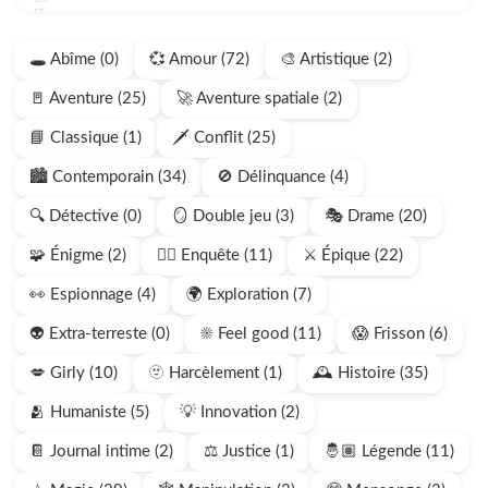
🕳️ Abîme (0)
💞 Amour (72)
🎨 Artistique (2)
🚪 Aventure (25)
🚀 Aventure spatiale (2)
📘 Classique (1)
🗡️ Conflit (25)
🏙️ Contemporain (34)
🚫 Délinquance (4)
🔍 Détective (0)
🪞 Double jeu (3)
🎭 Drame (20)
🧩 Énigme (2)
🕵🏻 Enquête (11)
⚔️ Épique (22)
👀 Espionnage (4)
🌍 Exploration (7)
👽 Extra-terreste (0)
☀️ Feel good (11)
😱 Frisson (6)
💋 Girly (10)
🫥 Harcèlement (1)
🕰️ Histoire (35)
🫂 Humaniste (5)
💡 Innovation (2)
📔 Journal intime (2)
⚖️ Justice (1)
🤴🏽 Légende (11)