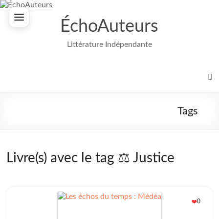
Aller
au
ÉchoAuteurs
contenu
Littérature Indépendante
Tags
Livre(s) avec le tag ⚖️ Justice
0
❤️