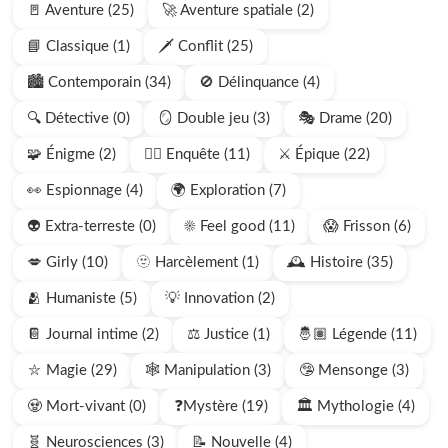
🚪 Aventure (25)
🚀 Aventure spatiale (2)
📘 Classique (1)
🗡️ Conflit (25)
🏙️ Contemporain (34)
🚫 Délinquance (4)
🔍 Détective (0)
🪞 Double jeu (3)
🎭 Drame (20)
🧩 Énigme (2)
🕵🏻 Enquête (11)
⚔️ Épique (22)
👀 Espionnage (4)
🌍 Exploration (7)
👽 Extra-terreste (0)
☀️ Feel good (11)
😱 Frisson (6)
💋 Girly (10)
🫥 Harcèlement (1)
🕰️ Histoire (35)
🫂 Humaniste (5)
💡 Innovation (2)
📔 Journal intime (2)
⚖️ Justice (1)
🤴🏽 Légende (11)
⛥ Magie (29)
🕸️ Manipulation (3)
🤥 Mensonge (3)
🧟 Mort-vivant (0)
❓Mystère (19)
🏛️ Mythologie (4)
🧬 Neurosciences (3)
📝 Nouvelle (4)