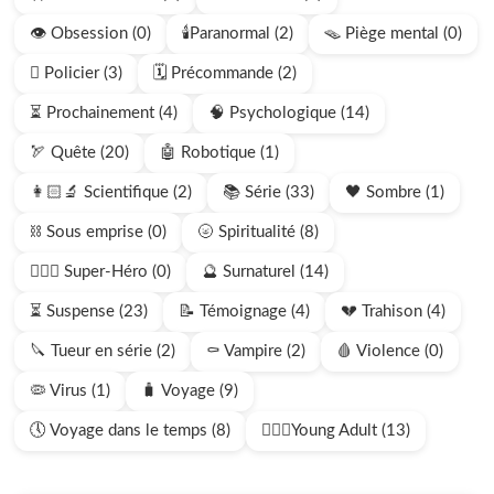
👁️ Obsession (0)
🕯️Paranormal (2)
🪤 Piège mental (0)
🫆 Policier (3)
🗓️ Précommande (2)
⏳ Prochainement (4)
🧠 Psychologique (14)
🏹 Quête (20)
🤖 Robotique (1)
👩🏻‍🔬 Scientifique (2)
📚 Série (33)
🖤 Sombre (1)
⛓️ Sous emprise (0)
🌝 Spiritualité (8)
🦸🏻‍♂️ Super-Héro (0)
🔮 Surnaturel (14)
⏳ Suspense (23)
📝 Témoignage (4)
💔 Trahison (4)
🔪 Tueur en série (2)
⚰️ Vampire (2)
🩸 Violence (0)
🦠 Virus (1)
🧳 Voyage (9)
🕔 Voyage dans le temps (8)
🧍🏻‍♂️Young Adult (13)