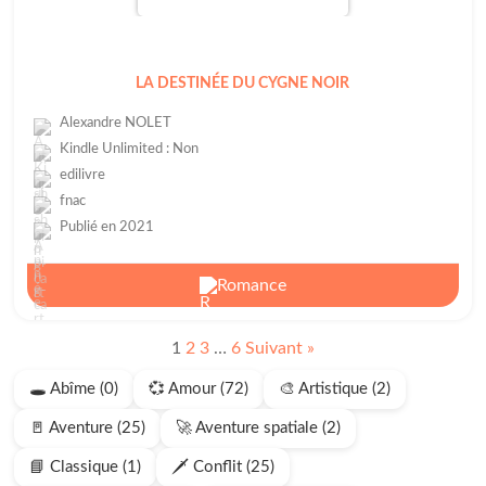
LA DESTINÉE DU CYGNE NOIR
Alexandre NOLET
Kindle Unlimited : Non
edilivre
fnac
Publié en 2021
Romance
1
2
3
…
6
Suivant »
🕳️ Abîme (0)
💞 Amour (72)
🎨 Artistique (2)
🚪 Aventure (25)
🚀 Aventure spatiale (2)
📘 Classique (1)
🗡️ Conflit (25)