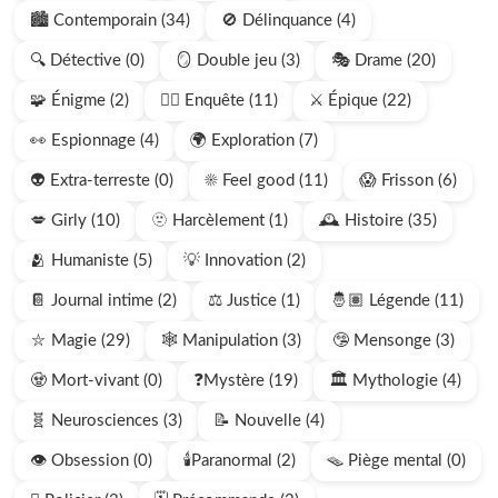
🏙️ Contemporain (34)
🚫 Délinquance (4)
🔍 Détective (0)
🪞 Double jeu (3)
🎭 Drame (20)
🧩 Énigme (2)
🕵🏻 Enquête (11)
⚔️ Épique (22)
👀 Espionnage (4)
🌍 Exploration (7)
👽 Extra-terreste (0)
☀️ Feel good (11)
😱 Frisson (6)
💋 Girly (10)
🫥 Harcèlement (1)
🕰️ Histoire (35)
🫂 Humaniste (5)
💡 Innovation (2)
📔 Journal intime (2)
⚖️ Justice (1)
🤴🏽 Légende (11)
⛥ Magie (29)
🕸️ Manipulation (3)
🤥 Mensonge (3)
🧟 Mort-vivant (0)
❓Mystère (19)
🏛️ Mythologie (4)
🧬 Neurosciences (3)
📝 Nouvelle (4)
👁️ Obsession (0)
🕯️Paranormal (2)
🪤 Piège mental (0)