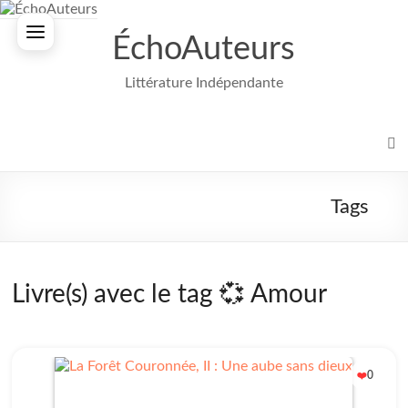
Aller
au
ÉchoAuteurs
contenu
Littérature Indépendante
Tags
Livre(s) avec le tag 💞 Amour
0
❤️