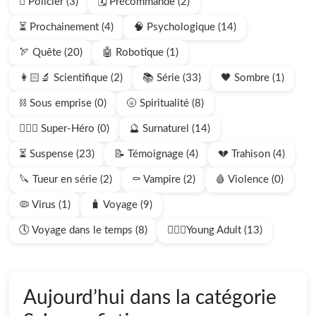
🫆 Policier (3)
🗓️ Précommande (2)
⏳ Prochainement (4)
🧠 Psychologique (14)
🏹 Quête (20)
🤖 Robotique (1)
👩🏻‍🔬 Scientifique (2)
📚 Série (33)
🖤 Sombre (1)
⛓️ Sous emprise (0)
🌝 Spiritualité (8)
🦸🏻‍♂️ Super-Héro (0)
🔮 Surnaturel (14)
⏳ Suspense (23)
📝 Témoignage (4)
💔 Trahison (4)
🔪 Tueur en série (2)
⚰️ Vampire (2)
🩸 Violence (0)
🦠 Virus (1)
🧳 Voyage (9)
🕔 Voyage dans le temps (8)
🧍🏻‍♂️Young Adult (13)
Aujourd’hui dans la catégorie