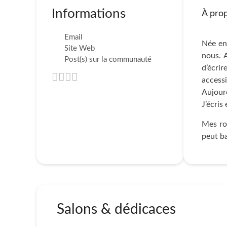
Informations
À pro
Email
Née en 
Site Web
nous. A
Post(s) sur la communauté
d’écri
accessi
Aujourd
J’écri
Mes rom
peut ba
Salons & dédicaces