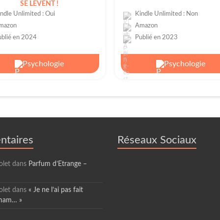
SE LÈVENT !
ndle Unlimited : Oui
Kindle Unlimited : Non
mazon
Amazon
ublié en 2024
Publié en 2023
Psychologie
Psychologie
taires
Réseaux Sociaux
olet
dans
Parfum d’Etrange –
olet
dans
« Je ne l’ai pas fait
amam… »