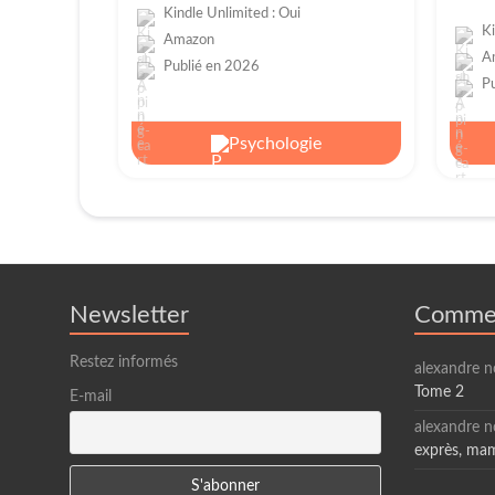
Kindle Unlimited : Oui
Ki
Amazon
A
Publié en 2026
P
Psychologie
Newsletter
Commen
Restez informés
alexandre n
Tome 2
E-mail
alexandre n
exprès, m