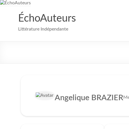
Aller
au
contenu
ÉchoAuteurs
Littérature Indépendante
Angelique BRAZIER
Me