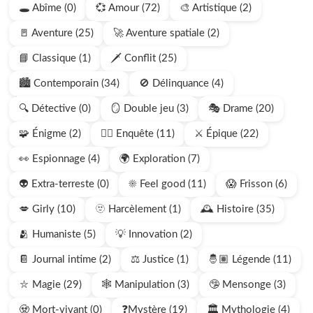
🕳️ Abîme (0)
💞 Amour (72)
🎨 Artistique (2)
🚪 Aventure (25)
🚀 Aventure spatiale (2)
📘 Classique (1)
🗡️ Conflit (25)
🏙️ Contemporain (34)
🚫 Délinquance (4)
🔍 Détective (0)
🪞 Double jeu (3)
🎭 Drame (20)
🧩 Énigme (2)
🕵🏻 Enquête (11)
⚔️ Épique (22)
👀 Espionnage (4)
🌍 Exploration (7)
👽 Extra-terreste (0)
☀️ Feel good (11)
😱 Frisson (6)
💋 Girly (10)
🫥 Harcèlement (1)
🕰️ Histoire (35)
🫂 Humaniste (5)
💡 Innovation (2)
📔 Journal intime (2)
⚖️ Justice (1)
🤴🏽 Légende (11)
⛥ Magie (29)
🕸️ Manipulation (3)
🤥 Mensonge (3)
🧟 Mort-vivant (0)
❓Mystère (19)
🏛️ Mythologie (4)