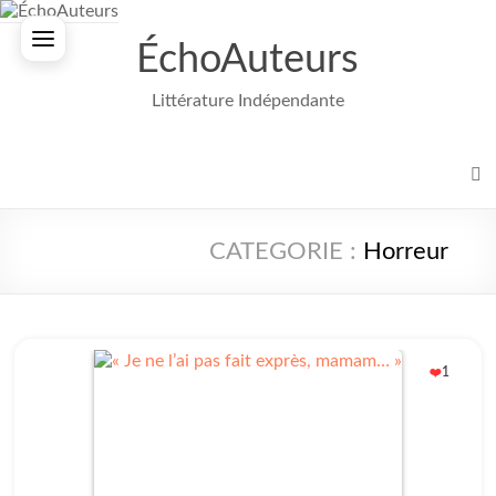
Aller
au
ÉchoAuteurs
contenu
Littérature Indépendante
CATEGORIE :
Horreur
1
❤️