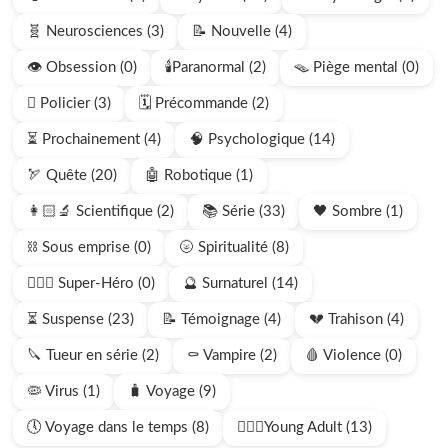
🧬 Neurosciences (3)
📝 Nouvelle (4)
👁️ Obsession (0)
🕯️Paranormal (2)
🪤 Piège mental (0)
🫆 Policier (3)
🗓️ Précommande (2)
⏳ Prochainement (4)
🧠 Psychologique (14)
🏹 Quête (20)
🤖 Robotique (1)
👩🏻‍🔬 Scientifique (2)
📚 Série (33)
🖤 Sombre (1)
⛓️ Sous emprise (0)
🌝 Spiritualité (8)
🦸🏻‍♂️ Super-Héro (0)
🔮 Surnaturel (14)
⏳ Suspense (23)
📝 Témoignage (4)
💔 Trahison (4)
🔪 Tueur en série (2)
⚰️ Vampire (2)
🩸 Violence (0)
🦠 Virus (1)
🧳 Voyage (9)
🕔 Voyage dans le temps (8)
🧍🏻‍♂️Young Adult (13)