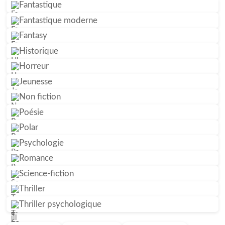
Fantastique
Fantastique moderne
Fantasy
Historique
Horreur
Jeunesse
Non fiction
Poésie
Polar
Psychologie
Romance
Science-fiction
Thriller
Thriller psychologique