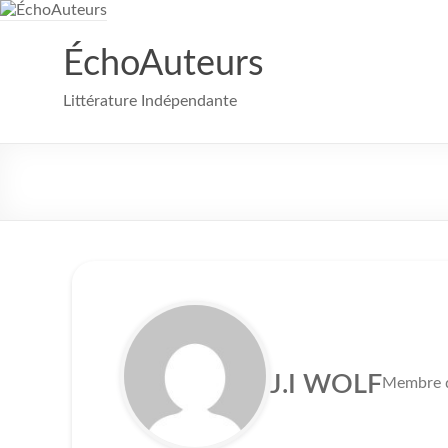
Aller
au
contenu
ÉchoAuteurs
Littérature Indépendante
J.I WOLF
Membre 