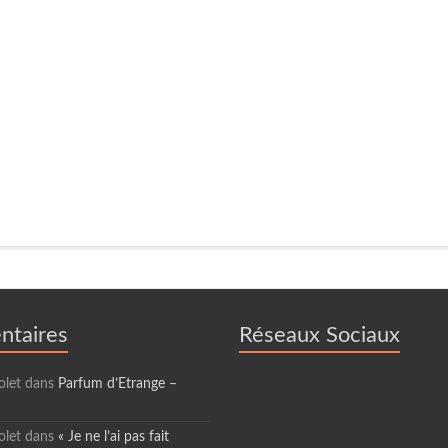
taires
Réseaux Sociaux
olet
dans
Parfum d’Etrange –
olet
dans
« Je ne l’ai pas fait