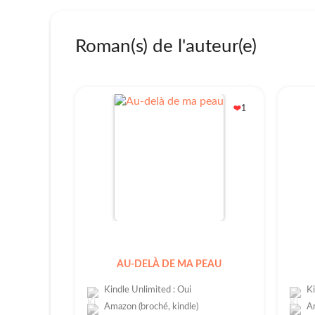
Roman(s) de l'auteur(e)
1
❤️
AU-DELÀ DE MA PEAU
Kindle Unlimited : Oui
Ki
Amazon (broché, kindle)
Am