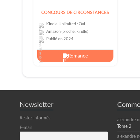
CONCOURS DE CIRCONSTANCES
Kindle Unlimited : Oui
Amazon (broché, kindle)
Publié en 2024
Romance
Newsletter
Commen
Restez informés
alexandre n
Tome 2
E-mail
alexandre n