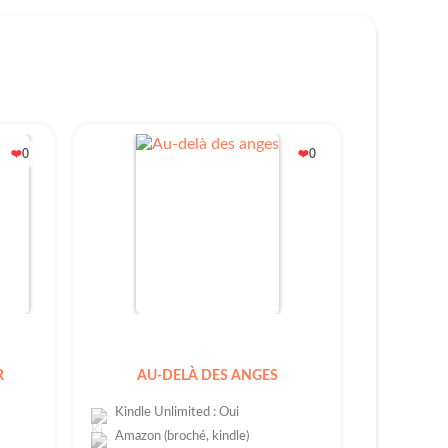
0
0
❤️
❤️
R
AU-DELÀ DES ANGES
Kindle Unlimited : Oui
Amazon (broché, kindle)