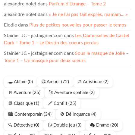
alexandre nolet
dans
Parfum d’Etrange – Tome 2
alexandre nolet
dans
« Je ne l’ai pas fait exprès, mamam… »
Elodie
dans
Plus de petites nouvelles pour passer le temps
Stainier JC - jcstaignier.com
dans
Les Damoiselles de Castel
Dark – Tome 1 – Le Destin des coeurs perdus
Stainier JC - jcstaignier.com
dans
Sous le masque de Jolie –
Tome 1 – Un masque pour deux soeurs
🕳️ Abîme (0)
💞 Amour (72)
🎨 Artistique (2)
🚪 Aventure (25)
🚀 Aventure spatiale (2)
📘 Classique (1)
🗡️ Conflit (25)
🏙️ Contemporain (34)
🚫 Délinquance (4)
🔍 Détective (0)
🪞 Double jeu (3)
🎭 Drame (20)