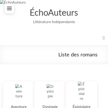
Aller
au
ÉchoAuteurs
contenu
Littérature Indépendante
Liste des romans
Aventure
Dystopie
Épistolaire