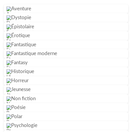
Aventure
Dystopie
Épistolaire
Érotique
Fantastique
Fantastique moderne
Fantasy
Historique
Horreur
Jeunesse
Non fiction
Poésie
Polar
Psychologie