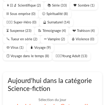
👩🏻‍🔬 Scientifique (2)
📚 Série (33)
🖤 Sombre (1)
⛓️ Sous emprise (0)
🌝 Spiritualité (8)
🦸🏻‍♂️ Super-Héro (0)
🔮 Surnaturel (14)
⏳ Suspense (23)
📝 Témoignage (4)
💔 Trahison (4)
🔪 Tueur en série (2)
⚰️ Vampire (2)
🩸 Violence (0)
🦠 Virus (1)
🧳 Voyage (9)
🕔 Voyage dans le temps (8)
🧍🏻‍♂️Young Adult (13)
Aujourd’hui dans la catégorie
Science-fiction
Sélection du jour