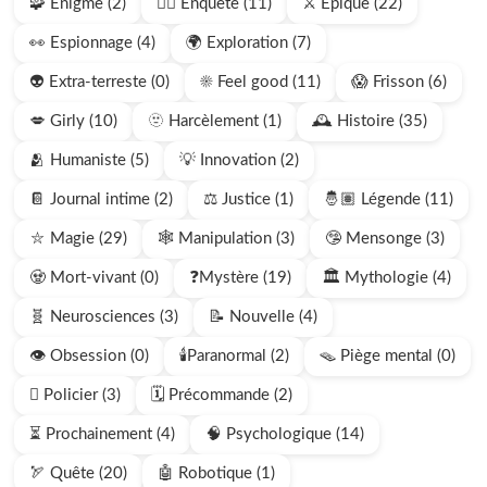
🧩 Énigme (2)
🕵🏻 Enquête (11)
⚔️ Épique (22)
👀 Espionnage (4)
🌍 Exploration (7)
👽 Extra-terreste (0)
☀️ Feel good (11)
😱 Frisson (6)
💋 Girly (10)
🫥 Harcèlement (1)
🕰️ Histoire (35)
🫂 Humaniste (5)
💡 Innovation (2)
📔 Journal intime (2)
⚖️ Justice (1)
🤴🏽 Légende (11)
⛥ Magie (29)
🕸️ Manipulation (3)
🤥 Mensonge (3)
🧟 Mort-vivant (0)
❓Mystère (19)
🏛️ Mythologie (4)
🧬 Neurosciences (3)
📝 Nouvelle (4)
👁️ Obsession (0)
🕯️Paranormal (2)
🪤 Piège mental (0)
🫆 Policier (3)
🗓️ Précommande (2)
⏳ Prochainement (4)
🧠 Psychologique (14)
🏹 Quête (20)
🤖 Robotique (1)