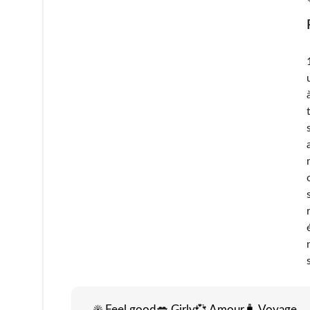
☀️ Feel good
💋 Girly
💞 Amour
🧳 Voyage