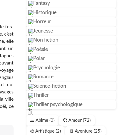
Fantasy
Historique
Horreur
le fera
Jeunesse
, c’est
Non fiction
e, elle
ant un
Poésie
tagnes
Polar
ouvant
Psychologie
voyage
Romance
Anglais
el qui
Science-fiction
aysages
Thriller
a ville
Thriller psychologique
ël, ce
🕳️ Abîme (0)
💞 Amour (72)
🎨 Artistique (2)
🚪 Aventure (25)