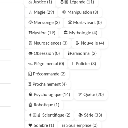
⚖️ Justice (1)
🤴🏽 Légende (11)
⛥ Magie (29)
🕸️ Manipulation (3)
🤥 Mensonge (3)
🧟 Mort-vivant (0)
❓Mystère (19)
🏛️ Mythologie (4)
🧬 Neurosciences (3)
📝 Nouvelle (4)
👁️ Obsession (0)
🕯️Paranormal (2)
🪤 Piège mental (0)
🫆 Policier (3)
🗓️ Précommande (2)
⏳ Prochainement (4)
🧠 Psychologique (14)
🏹 Quête (20)
🤖 Robotique (1)
👩🏻‍🔬 Scientifique (2)
📚 Série (33)
🖤 Sombre (1)
⛓️ Sous emprise (0)