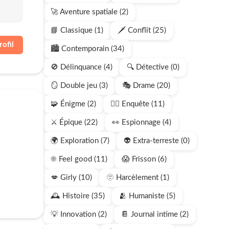
🚀 Aventure spatiale (2)
📘 Classique (1)
🗡️ Conflit (25)
rofil
🏙️ Contemporain (34)
🚫 Délinquance (4)
🔍 Détective (0)
🪞 Double jeu (3)
🎭 Drame (20)
🧩 Énigme (2)
🕵🏻 Enquête (11)
⚔️ Épique (22)
👀 Espionnage (4)
🌍 Exploration (7)
👽 Extra-terreste (0)
☀️ Feel good (11)
😱 Frisson (6)
💋 Girly (10)
🫥 Harcèlement (1)
🕰️ Histoire (35)
🫂 Humaniste (5)
💡 Innovation (2)
📔 Journal intime (2)