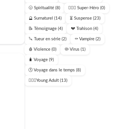
🌝 Spiritualité (8)
🦸🏻‍♂️ Super-Héro (0)
🔮 Surnaturel (14)
⏳ Suspense (23)
📝 Témoignage (4)
💔 Trahison (4)
🔪 Tueur en série (2)
⚰️ Vampire (2)
🩸 Violence (0)
🦠 Virus (1)
🧳 Voyage (9)
🕔 Voyage dans le temps (8)
🧍🏻‍♂️Young Adult (13)