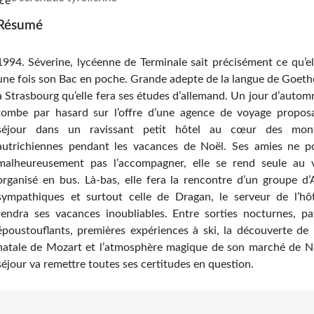
Résumé
1994. Séverine, lycéenne de Terminale sait précisément ce qu’el
une fois son Bac en poche. Grande adepte de la langue de Goethe
à Strasbourg qu’elle fera ses études d’allemand. Un jour d’automn
tombe par hasard sur l’offre d’une agence de voyage propos
séjour dans un ravissant petit hôtel au cœur des mon
autrichiennes pendant les vacances de Noël. Ses amies ne p
malheureusement pas l’accompagner, elle se rend seule au 
organisé en bus. Là-bas, elle fera la rencontre d’un groupe d’
sympathiques et surtout celle de Dragan, le serveur de l’hôt
rendra ses vacances inoubliables. Entre sorties nocturnes, p
époustouflants, premières expériences à ski, la découverte de l
natale de Mozart et l’atmosphère magique de son marché de No
séjour va remettre toutes ses certitudes en question.