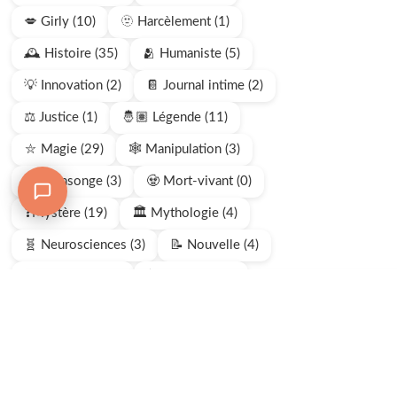
💋 Girly (10)
🫥 Harcèlement (1)
🕰️ Histoire (35)
🫂 Humaniste (5)
💡 Innovation (2)
📔 Journal intime (2)
⚖️ Justice (1)
🤴🏽 Légende (11)
⛥ Magie (29)
🕸️ Manipulation (3)
🤥 Mensonge (3)
🧟 Mort-vivant (0)
❓Mystère (19)
🏛️ Mythologie (4)
🧬 Neurosciences (3)
📝 Nouvelle (4)
👁️ Obsession (0)
🕯️Paranormal (2)
Chatbox
🪤 Piège mental (0)
🫆 Policier (3)
Chatbox
💬
—
Rejoindre le chat
🗓️ Précommande (2)
Connectez-vous pour participer à la discussion
A
⏳ Prochainement (4)
Se connecter ou s’inscrire