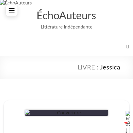
Aller
au
ÉchoAuteurs
contenu
Littérature Indépendante
Jessica
0
❤️