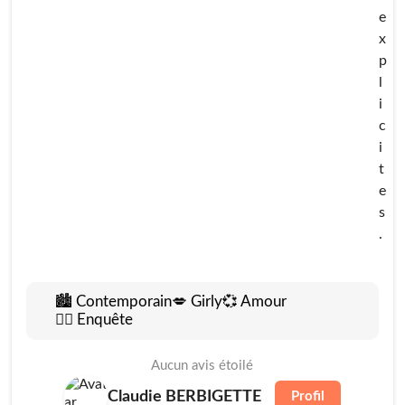
e
x
p
l
i
c
i
t
e
s
.
🏙️ Contemporain
💋 Girly
💞 Amour
🕵🏻 Enquête
Aucun avis étoilé
Claudie BERBIGETTE
Profil