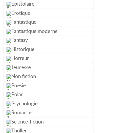
Épistolaire
Érotique
Fantastique
Fantastique moderne
Fantasy
Historique
Horreur
Jeunesse
Non fiction
Poésie
Polar
Psychologie
Romance
Science-fiction
Thriller