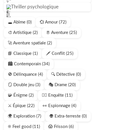
Thriller psychologique
🕳️ Abîme (0)
💞 Amour (72)
🎨 Artistique (2)
🚪 Aventure (25)
🚀 Aventure spatiale (2)
📘 Classique (1)
🗡️ Conflit (25)
🏙️ Contemporain (34)
🚫 Délinquance (4)
🔍 Détective (0)
🪞 Double jeu (3)
🎭 Drame (20)
🧩 Énigme (2)
🕵🏻 Enquête (11)
⚔️ Épique (22)
👀 Espionnage (4)
🌍 Exploration (7)
👽 Extra-terreste (0)
☀️ Feel good (11)
😱 Frisson (6)