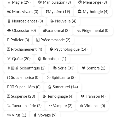
⛥ Magie (29)
🕸️ Manipulation (3)
🤥 Mensonge (3)
🧟 Mort-vivant (0)
❓Mystère (19)
🏛️ Mythologie (4)
🧬 Neurosciences (3)
📝 Nouvelle (4)
👁️ Obsession (0)
🕯️Paranormal (2)
🪤 Piège mental (0)
🫆 Policier (3)
🗓️ Précommande (2)
⏳ Prochainement (4)
🧠 Psychologique (14)
🏹 Quête (20)
🤖 Robotique (1)
👩🏻‍🔬 Scientifique (2)
📚 Série (33)
🖤 Sombre (1)
⛓️ Sous emprise (0)
🌝 Spiritualité (8)
🦸🏻‍♂️ Super-Héro (0)
🔮 Surnaturel (14)
⏳ Suspense (23)
📝 Témoignage (4)
💔 Trahison (4)
🔪 Tueur en série (2)
⚰️ Vampire (2)
🩸 Violence (0)
🦠 Virus (1)
🧳 Voyage (9)