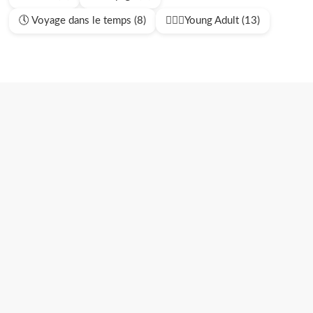
🕔 Voyage dans le temps (8)
🧍🏻‍♂️Young Adult (13)