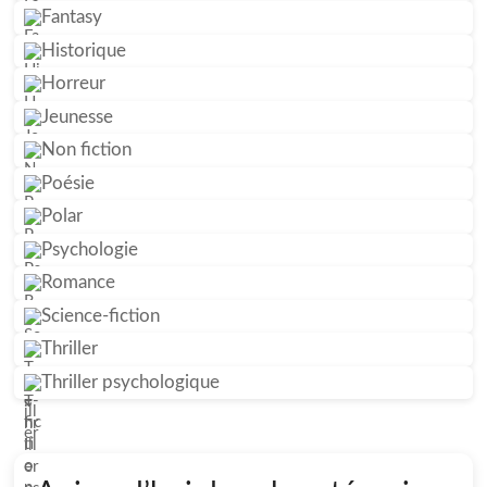
Fantasy
Historique
Horreur
Jeunesse
Non fiction
Poésie
Polar
Psychologie
Romance
Science-fiction
Thriller
Thriller psychologique