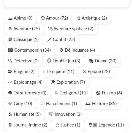
🕳️ Abîme (0)
💞 Amour (72)
🎨 Artistique (2)
🚪 Aventure (25)
🚀 Aventure spatiale (2)
📘 Classique (1)
🗡️ Conflit (25)
🏙️ Contemporain (34)
🚫 Délinquance (4)
🔍 Détective (0)
🪞 Double jeu (3)
🎭 Drame (20)
🧩 Énigme (2)
🕵🏻 Enquête (11)
⚔️ Épique (22)
👀 Espionnage (4)
🌍 Exploration (7)
👽 Extra-terreste (0)
☀️ Feel good (11)
😱 Frisson (6)
💋 Girly (10)
🫥 Harcèlement (1)
🕰️ Histoire (35)
🫂 Humaniste (5)
💡 Innovation (2)
📔 Journal intime (2)
⚖️ Justice (1)
🤴🏽 Légende (11)