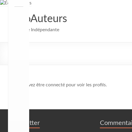
Aller
au
contenu
ÉchoAuteurs
Littérature Indépendante
🔒 Vous devez être connecté pour voir les profils.
Newsletter
Commentai