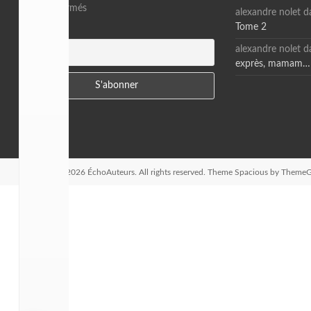
Restez informés
alexandre nolet
d
Tome 2
E-mail
alexandre nolet
d
exprès, mamam…
Copyright © 2026
ÉchoAuteurs
. All rights reserved. Theme
Spacious
by ThemeGr