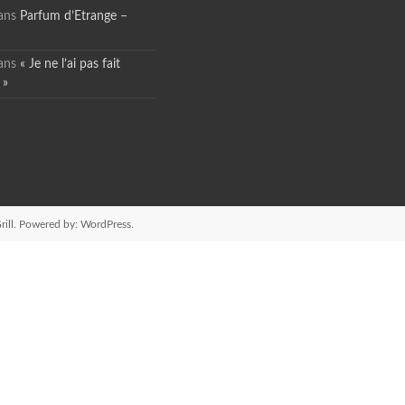
ans
Parfum d’Etrange –
ans
« Je ne l’ai pas fait
 »
ill. Powered by:
WordPress
.