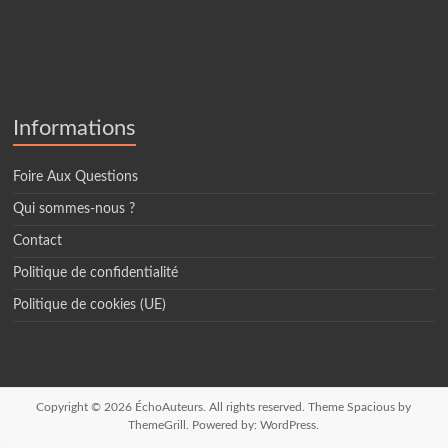
Informations
Foire Aux Questions
Qui sommes-nous ?
Contact
Politique de confidentialité
Politique de cookies (UE)
Copyright © 2026
ÉchoAuteurs
. All rights reserved. Theme
Spacious
by
ThemeGrill. Powered by:
WordPress
.