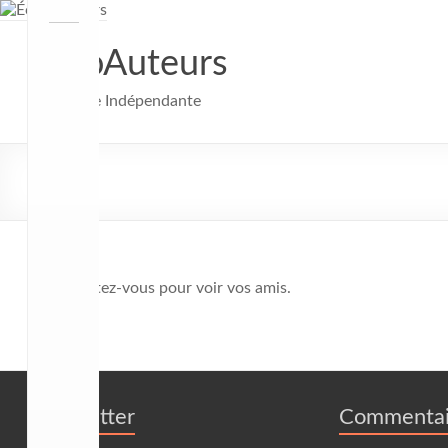
Aller
au
contenu
ÉchoAuteurs
Littérature Indépendante
🔒 Connectez-vous pour voir vos amis.
Newsletter
Commentai