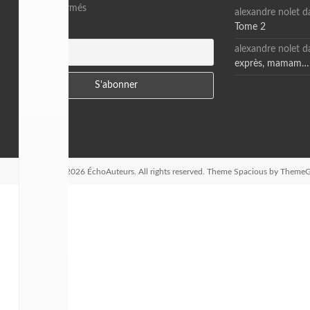
Restez informés
alexandre nolet
d
Tome 2
E-mail
alexandre nolet
d
exprès, mamam…
Copyright © 2026
ÉchoAuteurs
. All rights reserved. Theme
Spacious
by ThemeGr