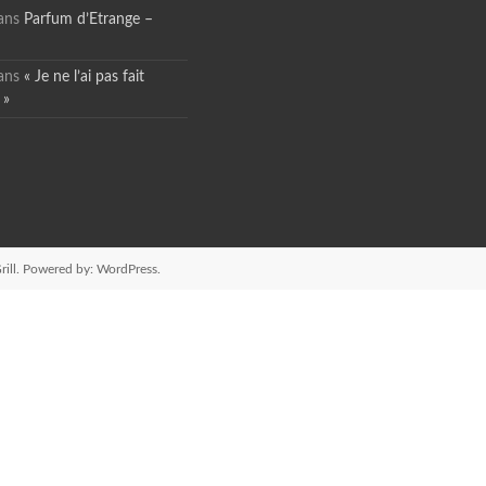
ans
Parfum d’Etrange –
ans
« Je ne l’ai pas fait
 »
ill. Powered by:
WordPress
.